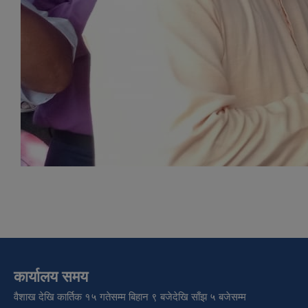
कार्यालय समय
वैशाख देखि कार्तिक १५ गतेसम्म बिहान ९ बजेदेखि साँझ ५ बजेसम्म