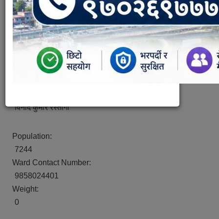
तरुण कुमार बज्राचार्य
महिला सदस्य
सुशिला पन्त
दलित महिला सदस्य
चन्दा चिडिमार
सदस्य
राज कुमार बाल्मिकि
सदस्य
विनोद कुमार रस्तोगी
Population:
7244
Ward Contact Number:
9858024401
Weight:
0