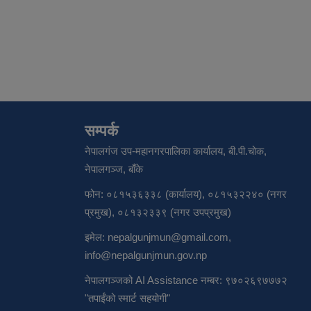
सम्पर्क
नेपालगंज उप-महानगरपालिका कार्यालय, बी.पी.चोक,
नेपालगञ्ज, बाँके
फोन: ०८१५३६३३८ (कार्यालय), ०८१५३२२४० (नगर
प्रमुख), ०८१३२३३९ (नगर उपप्रमुख)
ाल
इमेल:
nepalgunjmun@gmail.com
,
info@nepalgunjmun.gov.np
रवक्ता
नेपालगञ्जको AI Assistance नम्बर: ९७०२६९७७७२
"तपाईंको स्मार्ट सहयोगी"