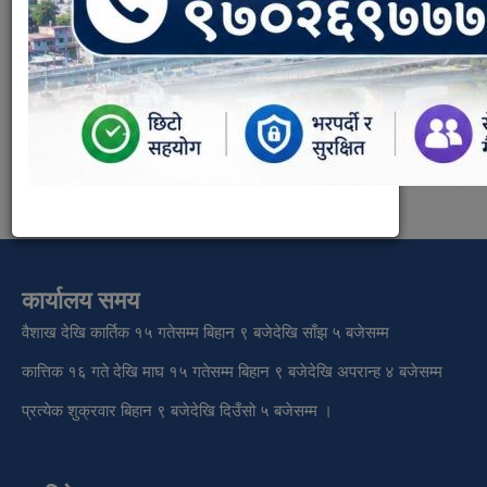
Supporting Documents:
मार्गदर्शन - Scan.pdf
मार्गदर्शन - वडाहरु.pdf
Show in Slider:
कार्यालय समय
वैशाख देखि कार्तिक १५ गतेसम्म बिहान ९ बजेदेखि साँझ ५ बजेसम्म
कात्तिक १६ गते देखि माघ १५ गतेसम्म बिहान ९ बजेदेखि अपरान्ह ४ बजेसम्म
प्रत्येक शुक्रवार बिहान ९ बजेदेखि दिउँसो ५ बजेसम्म ।